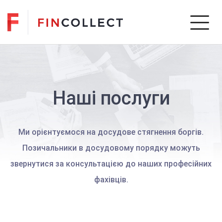
Skip
to
content
Fincollect
Fincollect
Наші послуги
Ми орієнтуємося на досудове стягнення боргів.
Позичальники в досудовому порядку можуть
звернутися за консультацією до наших професійних
фахівців.